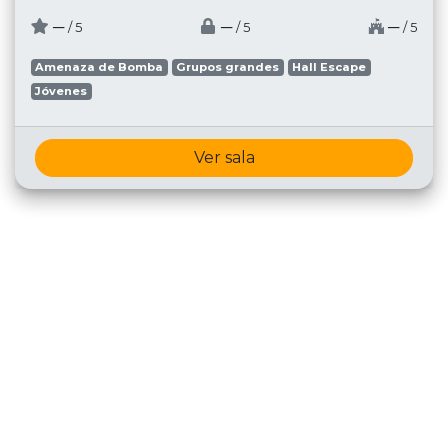
─
─
─
/ 5
/ 5
/ 5
Amenaza de Bomba
Grupos grandes
Hall Escape
Jóvenes
Ver sala