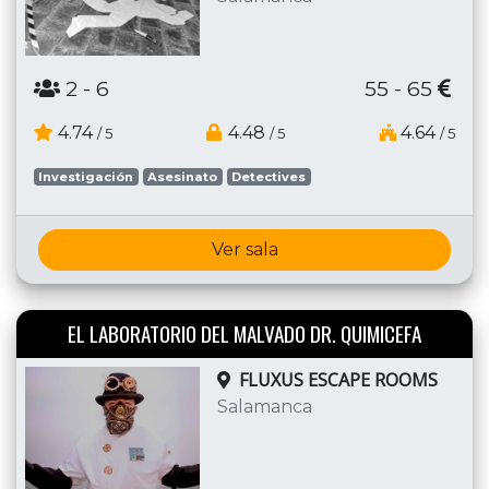
2
- 6
55 - 65
4.74
4.48
4.64
/ 5
/ 5
/ 5
Investigación
Asesinato
Detectives
Ver sala
EL LABORATORIO DEL MALVADO DR. QUIMICEFA
FLUXUS ESCAPE ROOMS
Salamanca