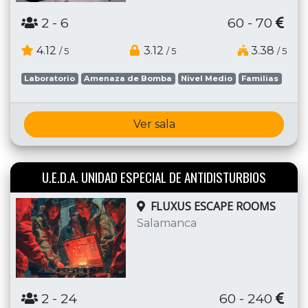
2
- 6
60 - 70
4.12
3.12
3.38
/ 5
/ 5
/ 5
Laboratorio
Amenaza de Bomba
Nivel Medio
Familias
Ver sala
U.E.D.A. UNIDAD ESPECIAL DE ANTIDISTURBIOS
FLUXUS ESCAPE ROOMS
Salamanca
2
- 24
60 - 240