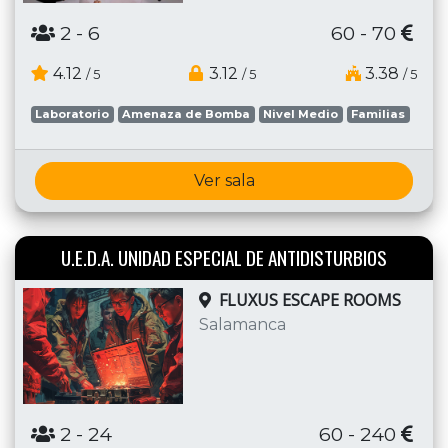
2
- 6
60 - 70
4.12
3.12
3.38
/ 5
/ 5
/ 5
Laboratorio
Amenaza de Bomba
Nivel Medio
Familias
Ver sala
U.E.D.A. UNIDAD ESPECIAL DE ANTIDISTURBIOS
FLUXUS ESCAPE ROOMS
Salamanca
2
- 24
60 - 240