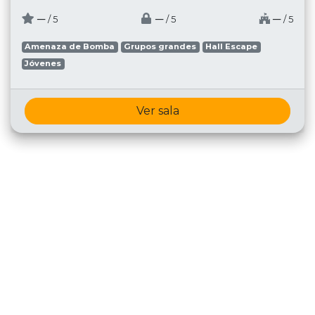
─
─
─
/ 5
/ 5
/ 5
Amenaza de Bomba
Grupos grandes
Hall Escape
Jóvenes
Ver sala