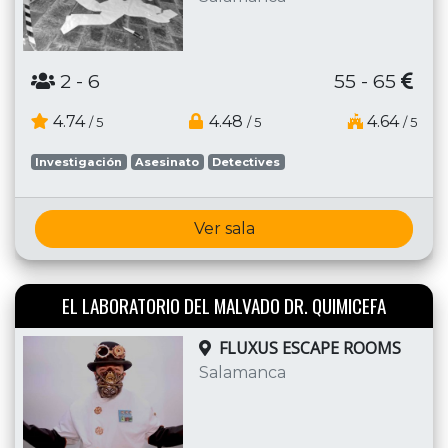
2
- 6
55 - 65
4.74
4.48
4.64
/ 5
/ 5
/ 5
Investigación
Asesinato
Detectives
Ver sala
EL LABORATORIO DEL MALVADO DR. QUIMICEFA
FLUXUS ESCAPE ROOMS
Salamanca