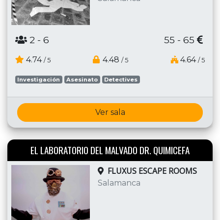
2
- 6
55 - 65
4.74
4.48
4.64
/ 5
/ 5
/ 5
Investigación
Asesinato
Detectives
Ver sala
EL LABORATORIO DEL MALVADO DR. QUIMICEFA
FLUXUS ESCAPE ROOMS
Salamanca