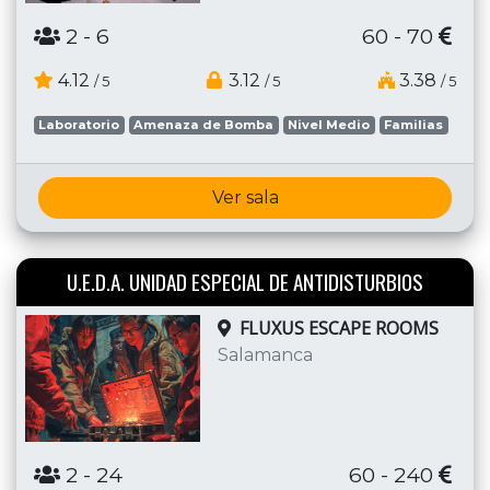
2
- 6
60 - 70
4.12
3.12
3.38
/ 5
/ 5
/ 5
Laboratorio
Amenaza de Bomba
Nivel Medio
Familias
Ver sala
U.E.D.A. UNIDAD ESPECIAL DE ANTIDISTURBIOS
FLUXUS ESCAPE ROOMS
Salamanca
2
- 24
60 - 240