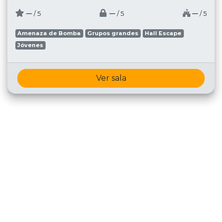
─
─
─
/ 5
/ 5
/ 5
Amenaza de Bomba
Grupos grandes
Hall Escape
Jóvenes
Ver sala