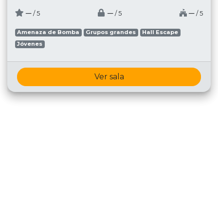
─
─
─
/ 5
/ 5
/ 5
Amenaza de Bomba
Grupos grandes
Hall Escape
Jóvenes
Ver sala