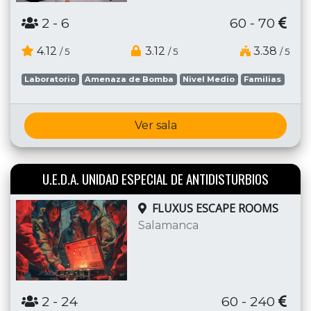
2
- 6
60 - 70
4.12
3.12
3.38
/ 5
/ 5
/ 5
Laboratorio
Amenaza de Bomba
Nivel Medio
Familias
Ver sala
U.E.D.A. UNIDAD ESPECIAL DE ANTIDISTURBIOS
FLUXUS ESCAPE ROOMS
Salamanca
2
- 24
60 - 240