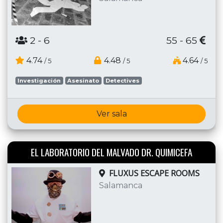
2
- 6
55 - 65
4.74
4.48
4.64
/ 5
/ 5
/ 5
Investigación
Asesinato
Detectives
Ver sala
EL LABORATORIO DEL MALVADO DR. QUIMICEFA
FLUXUS ESCAPE ROOMS
Salamanca