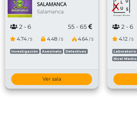
SALAMANCA
Salamanca
2
- 6
55 - 65
2
- 6
4.74
4.48
4.64
4.12
/ 5
/ 5
/ 5
/ 5
Investigación
Asesinato
Detectives
Laboratorio
Nivel Medio
Ver sala