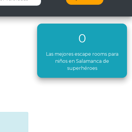
0
Las mejores escape rooms para
niños en Salamanca de
superhéroes