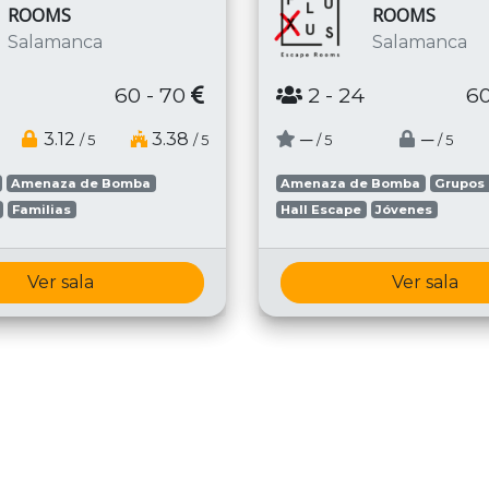
ROOMS
ROOMS
Salamanca
Salamanca
60 - 70
2
- 24
60
3.12
3.38
─
─
/ 5
/ 5
/ 5
/ 5
Amenaza de Bomba
Amenaza de Bomba
Grupos
Familias
Hall Escape
Jóvenes
Ver sala
Ver sala