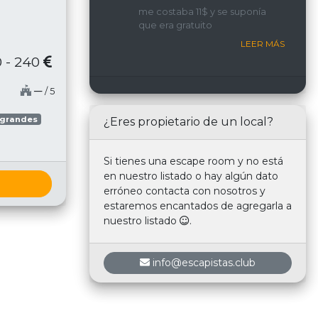
implicada y con una
me costaba 11$ y se suponía
interacción constante con
que era gratuito
nosotros.
LEER MÁS
 - 240
─
/ 5
 grandes
¿Eres propietario de un local?
Si tienes una escape room y no está
en nuestro listado o hay algún dato
erróneo contacta con nosotros y
estaremos encantados de agregarla a
nuestro listado
.
info@escapistas.club