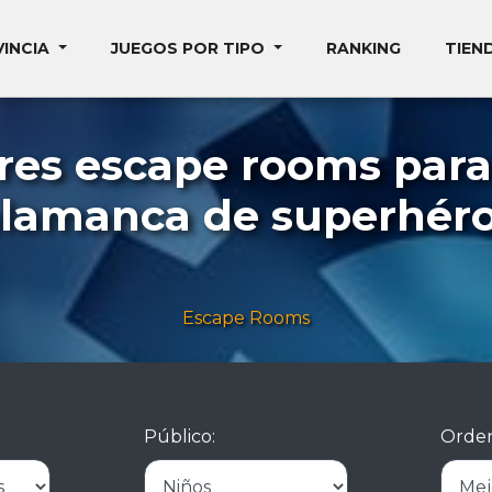
VINCIA
JUEGOS POR TIPO
RANKING
TIEN
res escape rooms para
lamanca de superhér
Escape Rooms
Público:
Orden