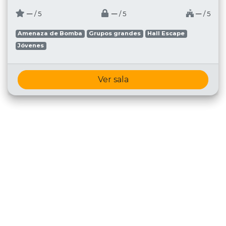
─
─
─
/ 5
/ 5
/ 5
Amenaza de Bomba
Grupos grandes
Hall Escape
Jóvenes
Ver sala