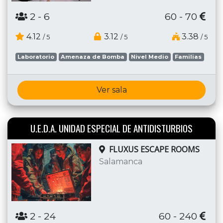
2
- 6
60 - 70
4.12
3.12
3.38
/ 5
/ 5
/ 5
Laboratorio
Amenaza de Bomba
Nivel Medio
Familias
Ver sala
U.E.D.A. UNIDAD ESPECIAL DE ANTIDISTURBIOS
FLUXUS ESCAPE ROOMS
Salamanca
2
- 24
60 - 240