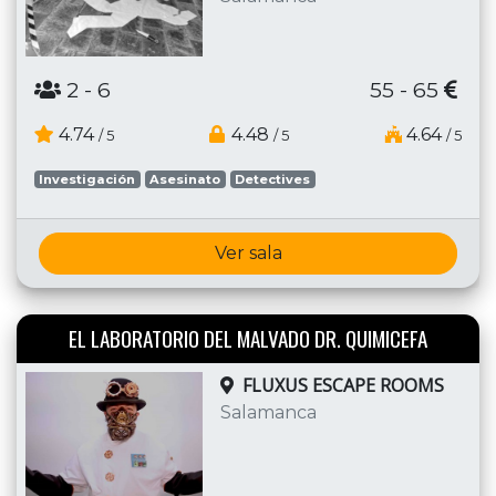
2
- 6
55 - 65
4.74
4.48
4.64
/ 5
/ 5
/ 5
Investigación
Asesinato
Detectives
Ver sala
EL LABORATORIO DEL MALVADO DR. QUIMICEFA
FLUXUS ESCAPE ROOMS
Salamanca