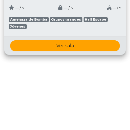
─
─
─
/ 5
/ 5
/ 5
Amenaza de Bomba
Grupos grandes
Hall Escape
Jóvenes
Ver sala