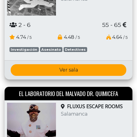
2
- 6
55 - 65
4.74
4.48
4.64
/ 5
/ 5
/ 5
Investigación
Asesinato
Detectives
Ver sala
EL LABORATORIO DEL MALVADO DR. QUIMICEFA
FLUXUS ESCAPE ROOMS
Salamanca