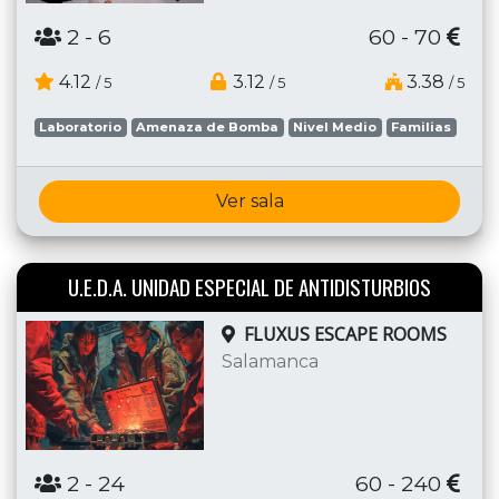
2
- 6
60 - 70
4.12
3.12
3.38
/ 5
/ 5
/ 5
Laboratorio
Amenaza de Bomba
Nivel Medio
Familias
Ver sala
U.E.D.A. UNIDAD ESPECIAL DE ANTIDISTURBIOS
FLUXUS ESCAPE ROOMS
Salamanca
2
- 24
60 - 240