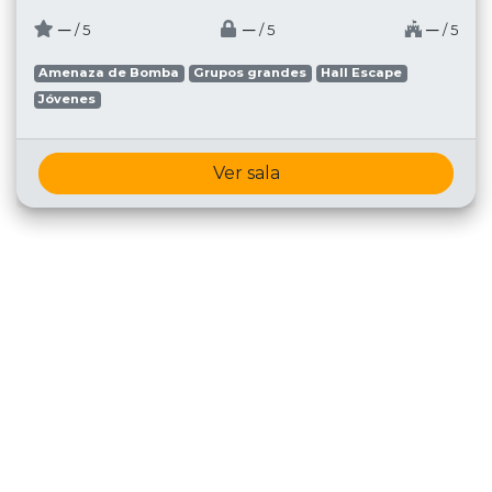
─
─
─
/ 5
/ 5
/ 5
Amenaza de Bomba
Grupos grandes
Hall Escape
Jóvenes
Ver sala