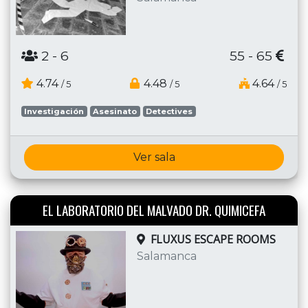
2
- 6
55 - 65
4.74
4.48
4.64
/ 5
/ 5
/ 5
Investigación
Asesinato
Detectives
Ver sala
EL LABORATORIO DEL MALVADO DR. QUIMICEFA
FLUXUS ESCAPE ROOMS
Salamanca