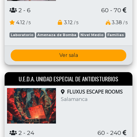
2
- 6
60 - 70
4.12
3.12
3.38
/ 5
/ 5
/ 5
Laboratorio
Amenaza de Bomba
Nivel Medio
Familias
Ver sala
U.E.D.A. UNIDAD ESPECIAL DE ANTIDISTURBIOS
FLUXUS ESCAPE ROOMS
Salamanca
2
- 24
60 - 240