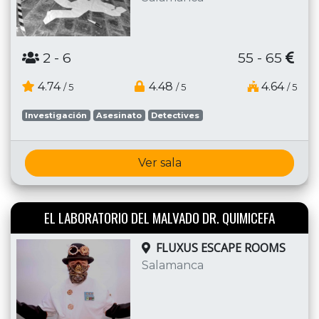
2
- 6
55 - 65
4.74
4.48
4.64
/ 5
/ 5
/ 5
Investigación
Asesinato
Detectives
Ver sala
EL LABORATORIO DEL MALVADO DR. QUIMICEFA
FLUXUS ESCAPE ROOMS
Salamanca