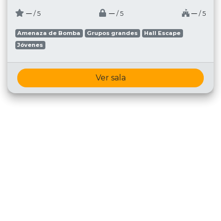
─
─
─
/ 5
/ 5
/ 5
Amenaza de Bomba
Grupos grandes
Hall Escape
Jóvenes
Ver sala