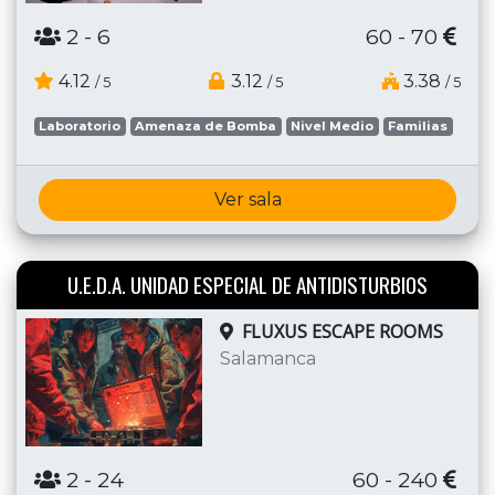
2
- 6
60 - 70
4.12
3.12
3.38
/ 5
/ 5
/ 5
Laboratorio
Amenaza de Bomba
Nivel Medio
Familias
Ver sala
U.E.D.A. UNIDAD ESPECIAL DE ANTIDISTURBIOS
FLUXUS ESCAPE ROOMS
Salamanca
2
- 24
60 - 240