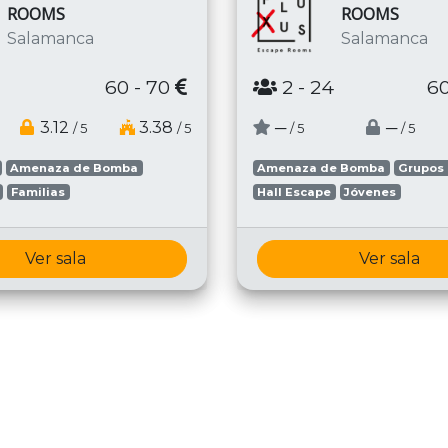
ROOMS
ROOMS
Salamanca
Salamanca
60 - 70
2
- 24
60
3.12
3.38
─
─
/ 5
/ 5
/ 5
/ 5
Amenaza de Bomba
Amenaza de Bomba
Grupos
Familias
Hall Escape
Jóvenes
Ver sala
Ver sala