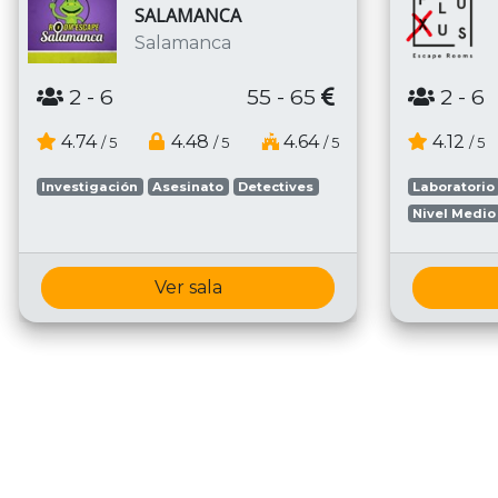
SALAMANCA
Salamanca
2
- 6
55 - 65
2
- 6
4.74
4.48
4.64
4.12
/ 5
/ 5
/ 5
/ 5
Investigación
Asesinato
Detectives
Laboratorio
Nivel Medio
Ver sala