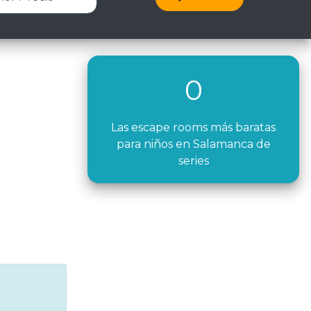
0
Las escape rooms más baratas
para niños en Salamanca de
series