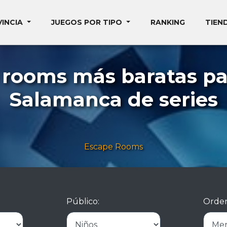
VINCIA
JUEGOS POR TIPO
RANKING
TIEN
 rooms más baratas pa
Salamanca de series
Escape Rooms
Público:
Orden