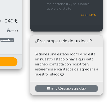
implicada y con una
me costaba 11$ y se suponía
interacción constante con
que era gratuito
nosotros.
LEER MÁS
 - 240
─
/ 5
 grandes
¿Eres propietario de un local?
Si tienes una escape room y no está
en nuestro listado o hay algún dato
erróneo contacta con nosotros y
estaremos encantados de agregarla a
nuestro listado
.
info@escapistas.club