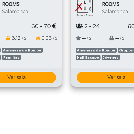
ROOMS
ROOMS
Salamanca
Salamanca
60 - 70
2
- 24
60
3.12
3.38
─
─
/ 5
/ 5
/ 5
/ 5
Amenaza de Bomba
Amenaza de Bomba
Grupos
Familias
Hall Escape
Jóvenes
Ver sala
Ver sala