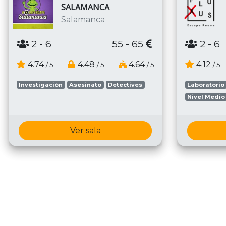
SALAMANCA
Salamanca
2
- 6
55 - 65
2
- 6
4.74
4.48
4.64
4.12
/ 5
/ 5
/ 5
/ 5
Investigación
Asesinato
Detectives
Laboratorio
Nivel Medio
Ver sala