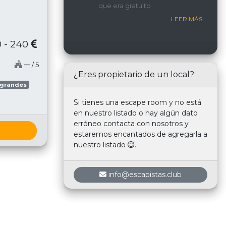
que era gratuito
nosotros.
LEER MÁS
 - 240
─
/ 5
¿Eres propietario de un local?
 grandes
Si tienes una escape room y no está
en nuestro listado o hay algún dato
erróneo contacta con nosotros y
estaremos encantados de agregarla a
nuestro listado
.
info@escapistas.club