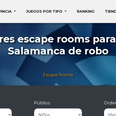
VINCIA
JUEGOS POR TIPO
RANKING
TIEN
res escape rooms para
Salamanca de robo
Escape Rooms
Público:
Orden