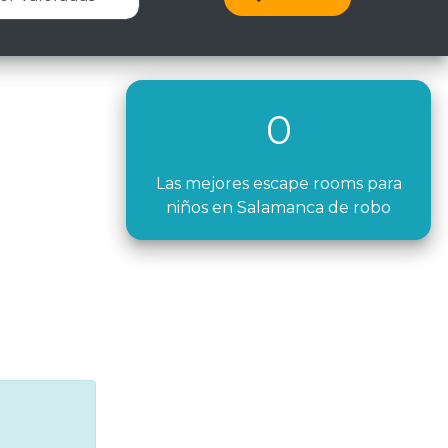
0
Las mejores escape rooms para
niños en Salamanca de robo