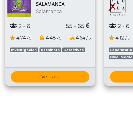
SALAMANCA
Salamanca
2
- 6
55 - 65
2
- 6
4.74
4.48
4.64
4.12
/ 5
/ 5
/ 5
/ 5
Investigación
Asesinato
Detectives
Laboratorio
Nivel Medio
Ver sala