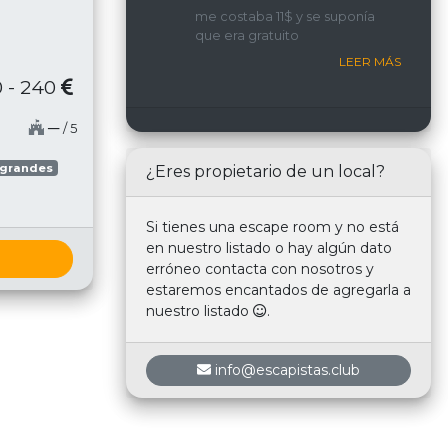
implicada y con una
me costaba 11$ y se suponía
interacción constante con
que era gratuito
nosotros.
LEER MÁS
 - 240
─
/ 5
 grandes
¿Eres propietario de un local?
Si tienes una escape room y no está
en nuestro listado o hay algún dato
erróneo contacta con nosotros y
estaremos encantados de agregarla a
nuestro listado
.
info@escapistas.club