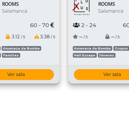
ROOMS
ROOMS
Salamanca
Salamanca
60 - 70
2
- 24
60
3.12
3.38
─
─
/ 5
/ 5
/ 5
/ 5
Amenaza de Bomba
Amenaza de Bomba
Grupos
Familias
Hall Escape
Jóvenes
Ver sala
Ver sala