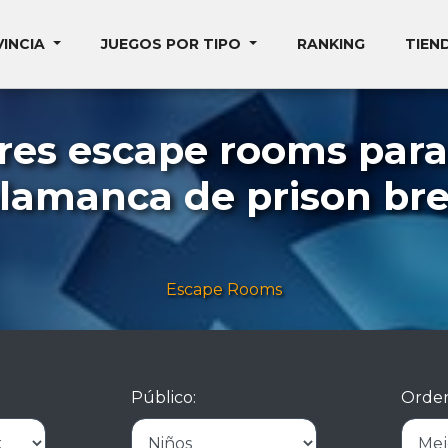
VINCIA
JUEGOS POR TIPO
RANKING
TIEN
res escape rooms para
lamanca de prison br
Escape Rooms
Público:
Orden