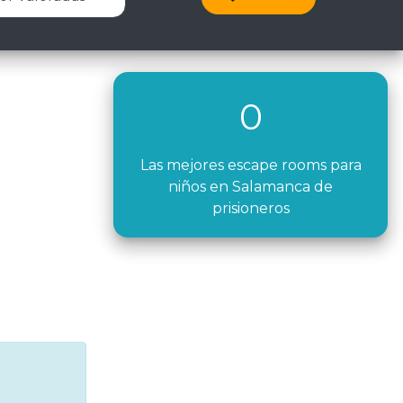
0
Las mejores escape rooms para
niños en Salamanca de
prisioneros