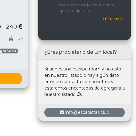
implicada y con una
me costaba 11$ y se suponía
interacción constante con
que era gratuito
nosotros.
LEER MÁS
 - 240
─
/ 5
 grandes
¿Eres propietario de un local?
Si tienes una escape room y no está
en nuestro listado o hay algún dato
erróneo contacta con nosotros y
estaremos encantados de agregarla a
nuestro listado
.
info@escapistas.club