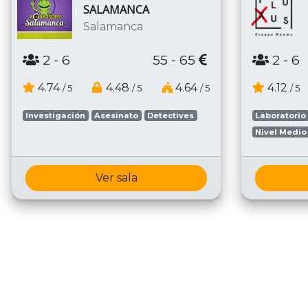
SALAMANCA
Salamanca
2
- 6
55 - 65
2
- 6
4.74
4.48
4.64
4.12
/ 5
/ 5
/ 5
/ 5
Investigación
Asesinato
Detectives
Laboratorio
Nivel Medio
Ver sala