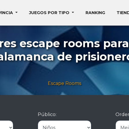
VINCIA
JUEGOS POR TIPO
RANKING
TIEN
res escape rooms para
alamanca de prisioner
Escape Rooms
Público:
Orden