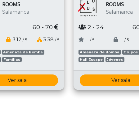
ROOMS
ROOMS
Salamanca
Salamanca
60 - 70
2
- 24
60
3.12
3.38
─
─
/ 5
/ 5
/ 5
/ 5
Amenaza de Bomba
Amenaza de Bomba
Grupos
Familias
Hall Escape
Jóvenes
Ver sala
Ver sala