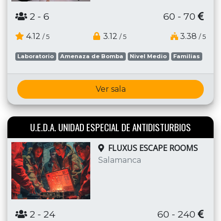
2
- 6
60 - 70
4.12
3.12
3.38
/ 5
/ 5
/ 5
Laboratorio
Amenaza de Bomba
Nivel Medio
Familias
Ver sala
U.E.D.A. UNIDAD ESPECIAL DE ANTIDISTURBIOS
FLUXUS ESCAPE ROOMS
Salamanca
2
- 24
60 - 240