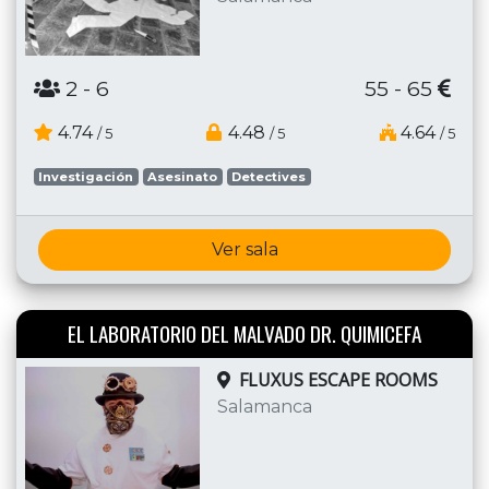
2
- 6
55 - 65
4.74
4.48
4.64
/ 5
/ 5
/ 5
Investigación
Asesinato
Detectives
Ver sala
EL LABORATORIO DEL MALVADO DR. QUIMICEFA
FLUXUS ESCAPE ROOMS
Salamanca