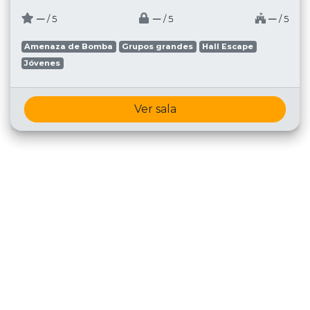
─
─
─
/ 5
/ 5
/ 5
Amenaza de Bomba
Grupos grandes
Hall Escape
Jóvenes
Ver sala