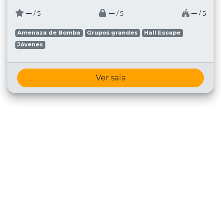
─
─
─
/ 5
/ 5
/ 5
Amenaza de Bomba
Grupos grandes
Hall Escape
Jóvenes
Ver sala