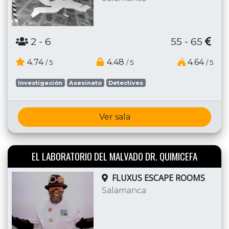
2
- 6
55 - 65
4.74
4.48
4.64
/ 5
/ 5
/ 5
Investigación
Asesinato
Detectives
Ver sala
EL LABORATORIO DEL MALVADO DR. QUIMICEFA
FLUXUS ESCAPE ROOMS
Salamanca