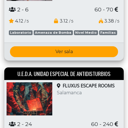
2
- 6
60 - 70
4.12
3.12
3.38
/ 5
/ 5
/ 5
Laboratorio
Amenaza de Bomba
Nivel Medio
Familias
Ver sala
U.E.D.A. UNIDAD ESPECIAL DE ANTIDISTURBIOS
FLUXUS ESCAPE ROOMS
Salamanca
2
- 24
60 - 240