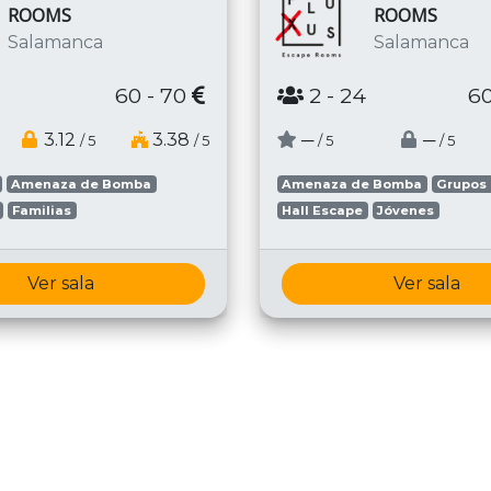
ROOMS
ROOMS
Salamanca
Salamanca
60 - 70
2
- 24
60
3.12
3.38
─
─
/ 5
/ 5
/ 5
/ 5
Amenaza de Bomba
Amenaza de Bomba
Grupos
Familias
Hall Escape
Jóvenes
Ver sala
Ver sala