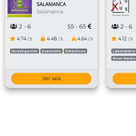
SALAMANCA
Salamanca
2
- 6
55 - 65
2
- 6
4.74
4.48
4.64
4.12
/ 5
/ 5
/ 5
/ 5
Investigación
Asesinato
Detectives
Laboratorio
Nivel Medio
Ver sala