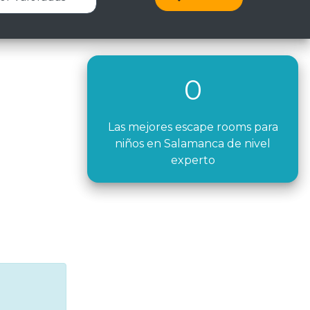
0
Las mejores escape rooms para
niños en Salamanca de nivel
experto