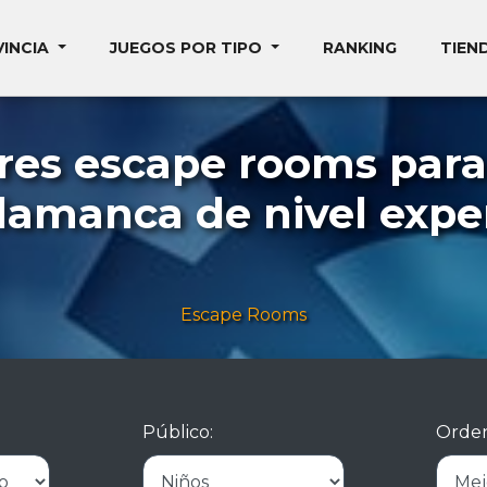
VINCIA
JUEGOS POR TIPO
RANKING
TIEN
res escape rooms para
lamanca de nivel expe
Escape Rooms
Público:
Orden