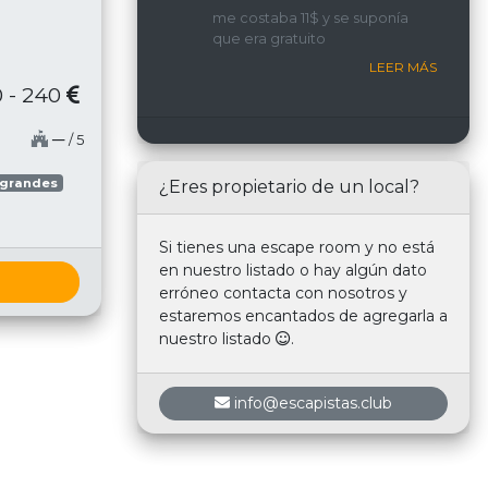
implicada y con una
me costaba 11$ y se suponía
interacción constante con
que era gratuito
nosotros.
LEER MÁS
 - 240
─
/ 5
 grandes
¿Eres propietario de un local?
Si tienes una escape room y no está
en nuestro listado o hay algún dato
erróneo contacta con nosotros y
estaremos encantados de agregarla a
nuestro listado
.
info@escapistas.club