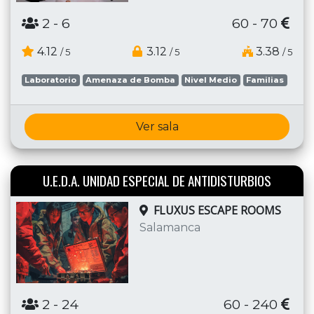
2
- 6
60 - 70
4.12
3.12
3.38
/ 5
/ 5
/ 5
Laboratorio
Amenaza de Bomba
Nivel Medio
Familias
Ver sala
U.E.D.A. UNIDAD ESPECIAL DE ANTIDISTURBIOS
FLUXUS ESCAPE ROOMS
Salamanca
2
- 24
60 - 240