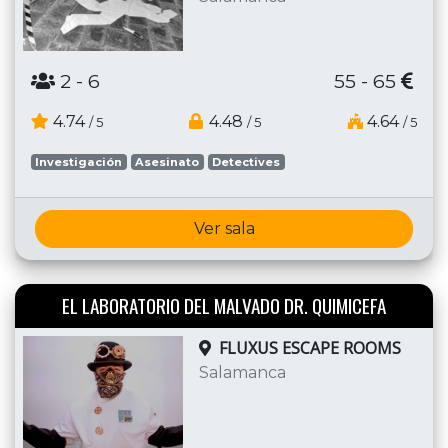
2
- 6
55 - 65
4.74
4.48
4.64
/ 5
/ 5
/ 5
Investigación
Asesinato
Detectives
Ver sala
EL LABORATORIO DEL MALVADO DR. QUIMICEFA
FLUXUS ESCAPE ROOMS
Salamanca