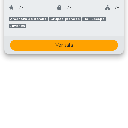
─
─
─
/ 5
/ 5
/ 5
Amenaza de Bomba
Grupos grandes
Hall Escape
Jóvenes
Ver sala