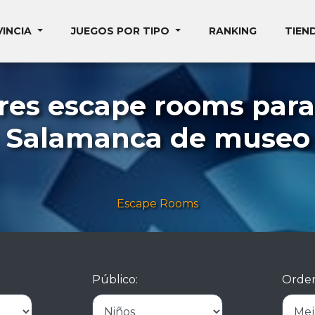
VINCIA
JUEGOS POR TIPO
RANKING
TIEN
res escape rooms para
Salamanca de museo
Escape Rooms
Público:
Orden