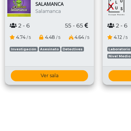
SALAMANCA
Salamanca
2
- 6
55 - 65
2
- 6
4.74
4.48
4.64
4.12
/ 5
/ 5
/ 5
/ 5
Investigación
Asesinato
Detectives
Laboratorio
Nivel Medio
Ver sala