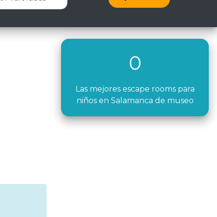
0
Las mejores escape rooms para
niños en Salamanca de museo