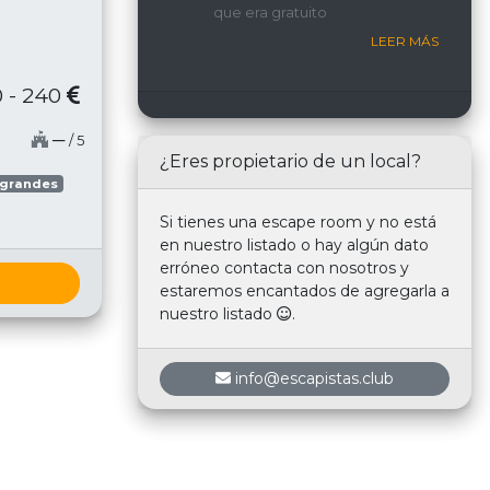
que era gratuito
nosotros.
LEER MÁS
 - 240
─
/ 5
¿Eres propietario de un local?
 grandes
Si tienes una escape room y no está
en nuestro listado o hay algún dato
erróneo contacta con nosotros y
estaremos encantados de agregarla a
nuestro listado
.
info@escapistas.club