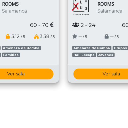
ROOMS
ROOMS
Salamanca
Salamanca
60 - 70
2
- 24
60
3.12
3.38
─
─
/ 5
/ 5
/ 5
/ 5
Amenaza de Bomba
Amenaza de Bomba
Grupos
Familias
Hall Escape
Jóvenes
Ver sala
Ver sala