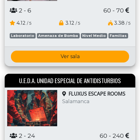
2
- 6
60 - 70
4.12
3.12
3.38
/ 5
/ 5
/ 5
Laboratorio
Amenaza de Bomba
Nivel Medio
Familias
Ver sala
U.E.D.A. UNIDAD ESPECIAL DE ANTIDISTURBIOS
FLUXUS ESCAPE ROOMS
Salamanca
2
- 24
60 - 240