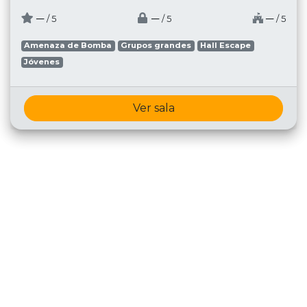
─
─
─
/ 5
/ 5
/ 5
Amenaza de Bomba
Grupos grandes
Hall Escape
Jóvenes
Ver sala