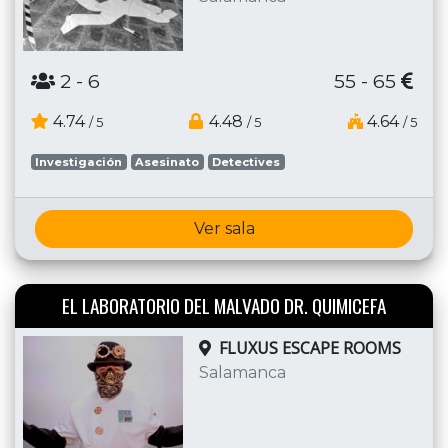
2
- 6
55 - 65
4.74
4.48
4.64
/ 5
/ 5
/ 5
Investigación
Asesinato
Detectives
Ver sala
EL LABORATORIO DEL MALVADO DR. QUIMICEFA
FLUXUS ESCAPE ROOMS
Salamanca