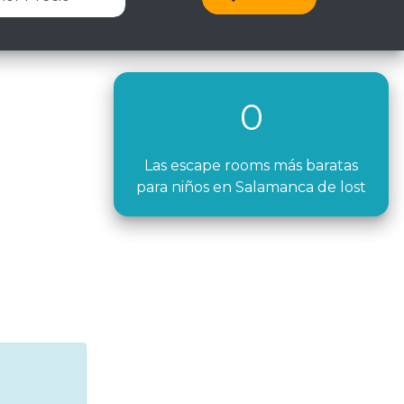
0
Las escape rooms más baratas
para niños en Salamanca de lost