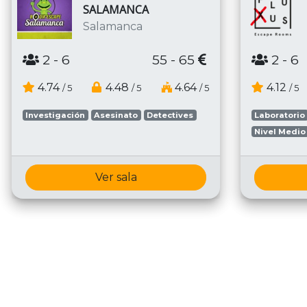
SALAMANCA
Salamanca
2
- 6
55 - 65
2
- 6
4.74
4.48
4.64
4.12
/ 5
/ 5
/ 5
/ 5
Investigación
Asesinato
Detectives
Laboratorio
Nivel Medio
Ver sala