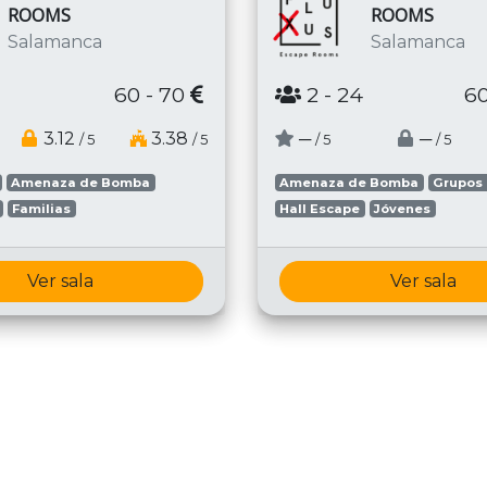
ROOMS
ROOMS
Salamanca
Salamanca
60 - 70
2
- 24
60
3.12
3.38
─
─
/ 5
/ 5
/ 5
/ 5
Amenaza de Bomba
Amenaza de Bomba
Grupos
Familias
Hall Escape
Jóvenes
Ver sala
Ver sala