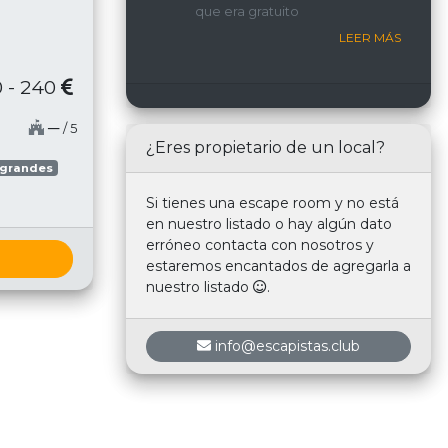
que era gratuito
nosotros.
LEER MÁS
 - 240
─
/ 5
¿Eres propietario de un local?
 grandes
Si tienes una escape room y no está
en nuestro listado o hay algún dato
erróneo contacta con nosotros y
estaremos encantados de agregarla a
nuestro listado
.
info@escapistas.club