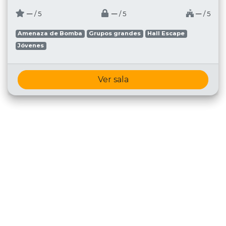
─
─
─
/ 5
/ 5
/ 5
Amenaza de Bomba
Grupos grandes
Hall Escape
Jóvenes
Ver sala