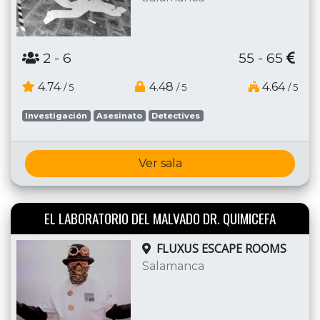
2
- 6
55 - 65
4.74
4.48
4.64
/ 5
/ 5
/ 5
Investigación
Asesinato
Detectives
Ver sala
EL LABORATORIO DEL MALVADO DR. QUIMICEFA
FLUXUS ESCAPE ROOMS
Salamanca