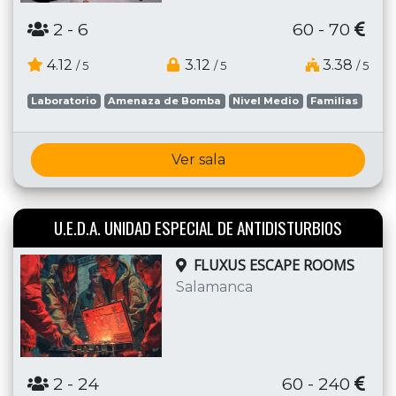
2
- 6
60 - 70
4.12
3.12
3.38
/ 5
/ 5
/ 5
Laboratorio
Amenaza de Bomba
Nivel Medio
Familias
Ver sala
U.E.D.A. UNIDAD ESPECIAL DE ANTIDISTURBIOS
FLUXUS ESCAPE ROOMS
Salamanca
2
- 24
60 - 240