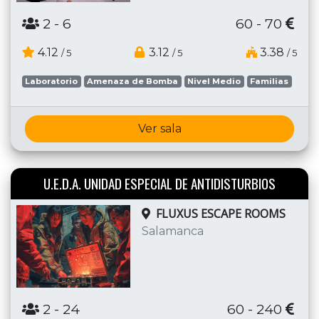
2
- 6
60 - 70
4.12
3.12
3.38
/ 5
/ 5
/ 5
Laboratorio
Amenaza de Bomba
Nivel Medio
Familias
Ver sala
U.E.D.A. UNIDAD ESPECIAL DE ANTIDISTURBIOS
FLUXUS ESCAPE ROOMS
Salamanca
2
- 24
60 - 240