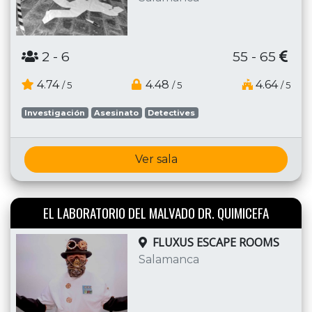
2
- 6
55 - 65
4.74
4.48
4.64
/ 5
/ 5
/ 5
Investigación
Asesinato
Detectives
Ver sala
EL LABORATORIO DEL MALVADO DR. QUIMICEFA
FLUXUS ESCAPE ROOMS
Salamanca