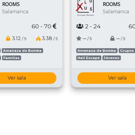
ROOMS
ROOMS
Salamanca
Salamanca
60 - 70
2
- 24
60
3.12
3.38
─
─
/ 5
/ 5
/ 5
/ 5
Amenaza de Bomba
Amenaza de Bomba
Grupos
Familias
Hall Escape
Jóvenes
Ver sala
Ver sala