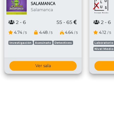
SALAMANCA
Salamanca
2
- 6
55 - 65
2
- 6
4.74
4.48
4.64
4.12
/ 5
/ 5
/ 5
/ 5
Investigación
Asesinato
Detectives
Laboratorio
Nivel Medio
Ver sala