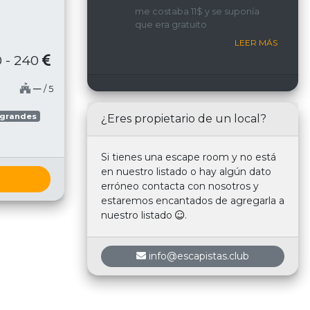
implicada y con una
me costaba 11$ y se suponía
interacción constante con
que era gratuito
nosotros.
LEER MÁS
 - 240
─
/ 5
 grandes
¿Eres propietario de un local?
Si tienes una escape room y no está
en nuestro listado o hay algún dato
erróneo contacta con nosotros y
estaremos encantados de agregarla a
nuestro listado
.
info@escapistas.club