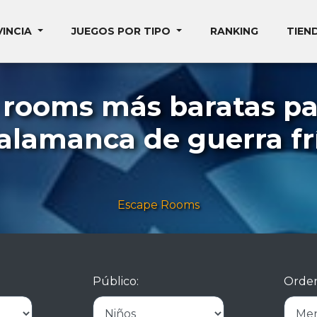
VINCIA
JUEGOS POR TIPO
RANKING
TIEN
 rooms más baratas pa
alamanca de guerra fr
Escape Rooms
Público:
Orden