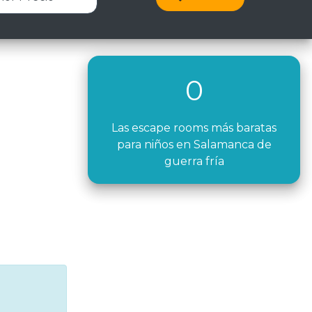
0
Las escape rooms más baratas
para niños en Salamanca de
guerra fría