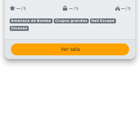
─
─
─
/ 5
/ 5
/ 5
Amenaza de Bomba
Grupos grandes
Hall Escape
Jóvenes
Ver sala