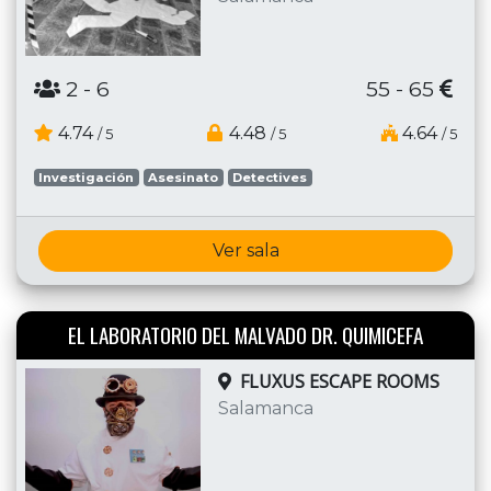
2
- 6
55 - 65
4.74
4.48
4.64
/ 5
/ 5
/ 5
Investigación
Asesinato
Detectives
Ver sala
EL LABORATORIO DEL MALVADO DR. QUIMICEFA
FLUXUS ESCAPE ROOMS
Salamanca