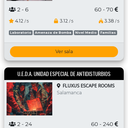
2
- 6
60 - 70
4.12
3.12
3.38
/ 5
/ 5
/ 5
Laboratorio
Amenaza de Bomba
Nivel Medio
Familias
Ver sala
U.E.D.A. UNIDAD ESPECIAL DE ANTIDISTURBIOS
FLUXUS ESCAPE ROOMS
Salamanca
2
- 24
60 - 240