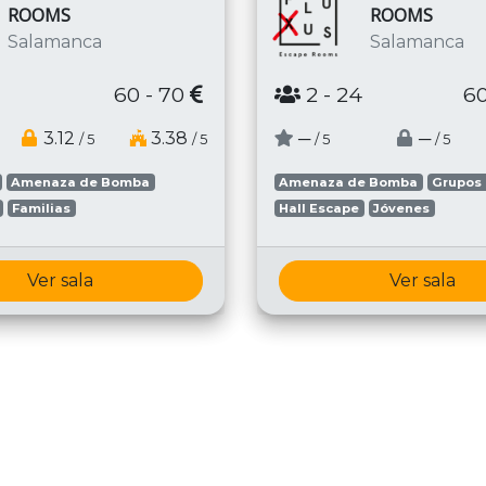
ROOMS
ROOMS
Salamanca
Salamanca
60 - 70
2
- 24
60
3.12
3.38
─
─
/ 5
/ 5
/ 5
/ 5
Amenaza de Bomba
Amenaza de Bomba
Grupos
Familias
Hall Escape
Jóvenes
Ver sala
Ver sala