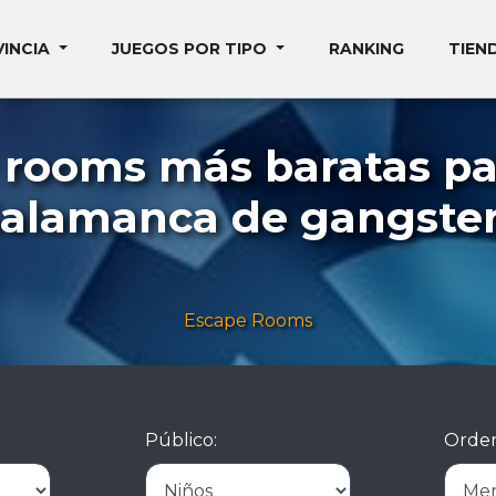
VINCIA
JUEGOS POR TIPO
RANKING
TIEN
 rooms más baratas pa
alamanca de gangste
Escape Rooms
Público:
Orden