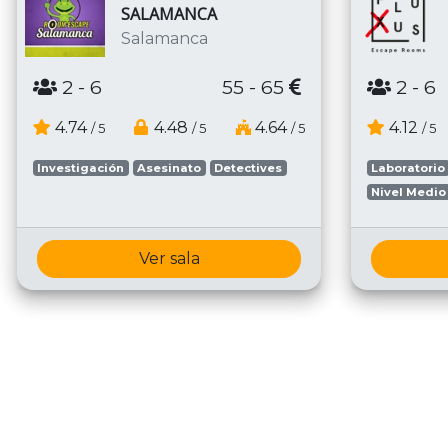
SALAMANCA
Salamanca
2
- 6
55 - 65
2
- 6
4.74
4.48
4.64
4.12
/ 5
/ 5
/ 5
/ 5
Investigación
Asesinato
Detectives
Laboratorio
Nivel Medio
Ver sala