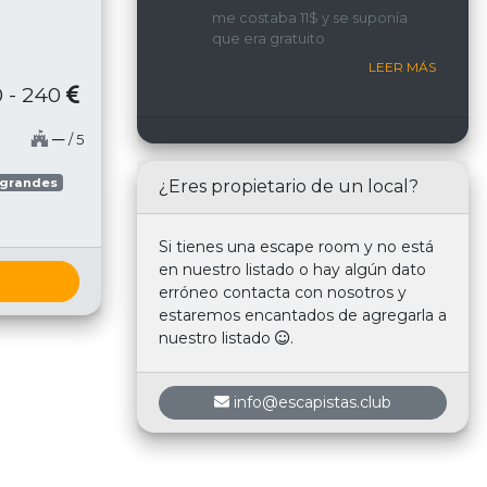
implicada y con una
me costaba 11$ y se suponía
interacción constante con
que era gratuito
nosotros.
LEER MÁS
 - 240
─
/ 5
 grandes
¿Eres propietario de un local?
Si tienes una escape room y no está
en nuestro listado o hay algún dato
erróneo contacta con nosotros y
estaremos encantados de agregarla a
nuestro listado
.
info@escapistas.club