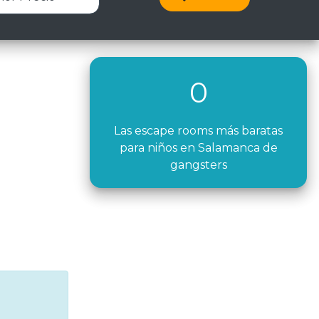
0
Las escape rooms más baratas
para niños en Salamanca de
gangsters