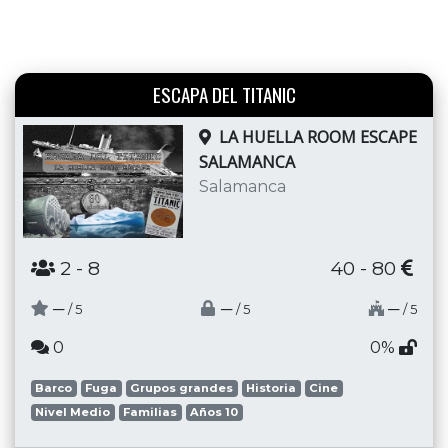
ESCAPA DEL TITANIC
LA HUELLA ROOM ESCAPE
SALAMANCA
Salamanca
2
- 8
40 - 80
─
─
─
/ 5
/ 5
/ 5
0
0%
Barco
Fuga
Grupos grandes
Historia
Cine
Nivel Medio
Familias
Años 10