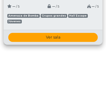
─
─
─
/ 5
/ 5
/ 5
Amenaza de Bomba
Grupos grandes
Hall Escape
Jóvenes
Ver sala