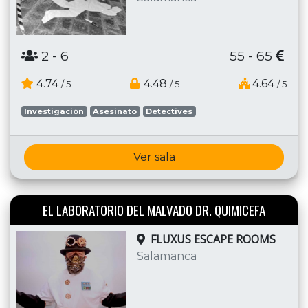
2
- 6
55 - 65
4.74
4.48
4.64
/ 5
/ 5
/ 5
Investigación
Asesinato
Detectives
Ver sala
EL LABORATORIO DEL MALVADO DR. QUIMICEFA
FLUXUS ESCAPE ROOMS
Salamanca