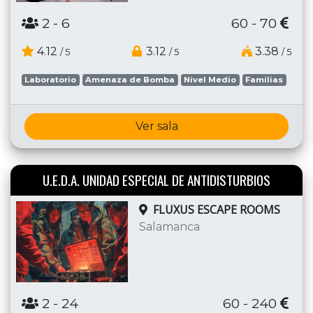
2
- 6
60 - 70
4.12
3.12
3.38
/ 5
/ 5
/ 5
Laboratorio
Amenaza de Bomba
Nivel Medio
Familias
Ver sala
U.E.D.A. UNIDAD ESPECIAL DE ANTIDISTURBIOS
FLUXUS ESCAPE ROOMS
Salamanca
2
- 24
60 - 240