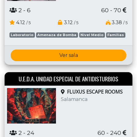
2
- 6
60 - 70
4.12
3.12
3.38
/ 5
/ 5
/ 5
Laboratorio
Amenaza de Bomba
Nivel Medio
Familias
Ver sala
U.E.D.A. UNIDAD ESPECIAL DE ANTIDISTURBIOS
FLUXUS ESCAPE ROOMS
Salamanca
2
- 24
60 - 240