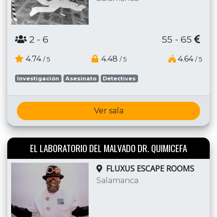
2
- 6
55 - 65
4.74
4.48
4.64
/ 5
/ 5
/ 5
Investigación
Asesinato
Detectives
Ver sala
EL LABORATORIO DEL MALVADO DR. QUIMICEFA
FLUXUS ESCAPE ROOMS
Salamanca