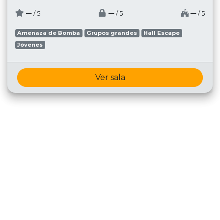
─
─
─
/ 5
/ 5
/ 5
Amenaza de Bomba
Grupos grandes
Hall Escape
Jóvenes
Ver sala