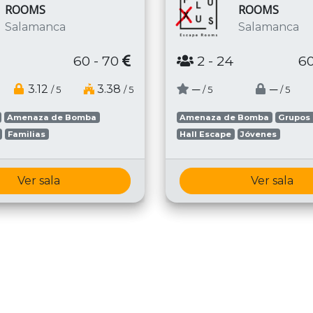
ROOMS
ROOMS
Salamanca
Salamanca
60 - 70
2
- 24
60
3.12
3.38
─
─
/ 5
/ 5
/ 5
/ 5
Amenaza de Bomba
Amenaza de Bomba
Grupos
Familias
Hall Escape
Jóvenes
Ver sala
Ver sala