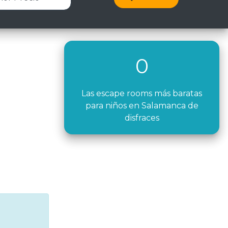
0
Las escape rooms más baratas
para niños en Salamanca de
disfraces