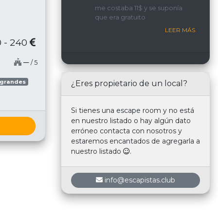
implicada y con una
me costaba 11$ y se suponía
interacción constante con
que era gratuito
nosotros.
LEER MÁS
 - 240
─
/ 5
 grandes
¿Eres propietario de un local?
Si tienes una escape room y no está
en nuestro listado o hay algún dato
erróneo contacta con nosotros y
estaremos encantados de agregarla a
nuestro listado
.
info@escapistas.club