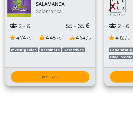
SALAMANCA
Salamanca
2
- 6
55 - 65
2
- 6
4.74
4.48
4.64
4.12
/ 5
/ 5
/ 5
/ 5
Investigación
Asesinato
Detectives
Laboratorio
Nivel Medio
Ver sala