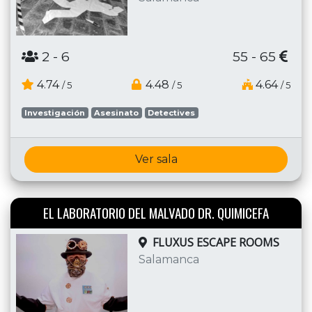
2
- 6
55 - 65
4.74
4.48
4.64
/ 5
/ 5
/ 5
Investigación
Asesinato
Detectives
Ver sala
EL LABORATORIO DEL MALVADO DR. QUIMICEFA
FLUXUS ESCAPE ROOMS
Salamanca