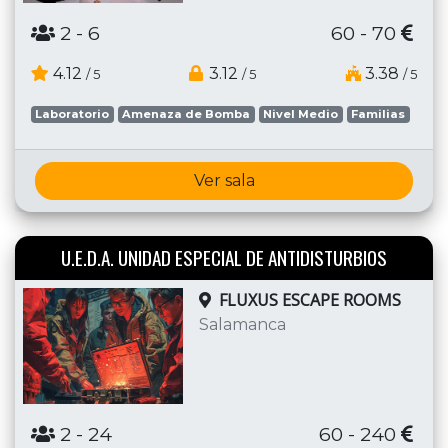
2
- 6
60 - 70
4.12
3.12
3.38
/ 5
/ 5
/ 5
Laboratorio
Amenaza de Bomba
Nivel Medio
Familias
Ver sala
U.E.D.A. UNIDAD ESPECIAL DE ANTIDISTURBIOS
FLUXUS ESCAPE ROOMS
Salamanca
2
- 24
60 - 240