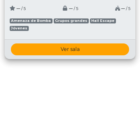
─
─
─
/ 5
/ 5
/ 5
Amenaza de Bomba
Grupos grandes
Hall Escape
Jóvenes
Ver sala