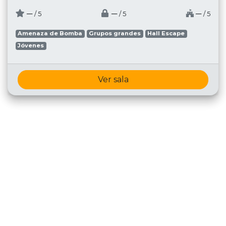
─
─
─
/ 5
/ 5
/ 5
Amenaza de Bomba
Grupos grandes
Hall Escape
Jóvenes
Ver sala