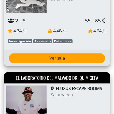
2
- 6
55 - 65
4.74
4.48
4.64
/ 5
/ 5
/ 5
Investigación
Asesinato
Detectives
Ver sala
EL LABORATORIO DEL MALVADO DR. QUIMICEFA
FLUXUS ESCAPE ROOMS
Salamanca