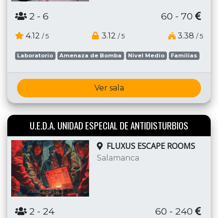
2
- 6
60 - 70
4.12
3.12
3.38
/ 5
/ 5
/ 5
Laboratorio
Amenaza de Bomba
Nivel Medio
Familias
Ver sala
U.E.D.A. UNIDAD ESPECIAL DE ANTIDISTURBIOS
FLUXUS ESCAPE ROOMS
Salamanca
2
- 24
60 - 240