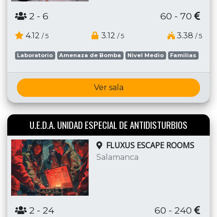
2
- 6
60 - 70
4.12
3.12
3.38
/ 5
/ 5
/ 5
Laboratorio
Amenaza de Bomba
Nivel Medio
Familias
Ver sala
U.E.D.A. UNIDAD ESPECIAL DE ANTIDISTURBIOS
FLUXUS ESCAPE ROOMS
Salamanca
2
- 24
60 - 240