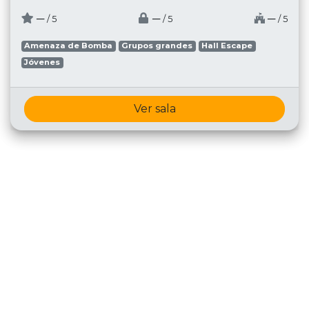
─
─
─
/ 5
/ 5
/ 5
Amenaza de Bomba
Grupos grandes
Hall Escape
Jóvenes
Ver sala