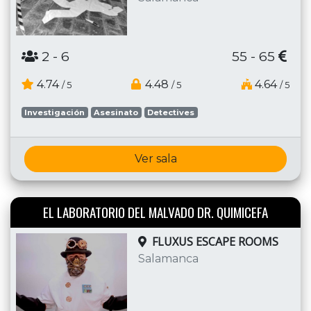
2
- 6
55 - 65
4.74
4.48
4.64
/ 5
/ 5
/ 5
Investigación
Asesinato
Detectives
Ver sala
EL LABORATORIO DEL MALVADO DR. QUIMICEFA
FLUXUS ESCAPE ROOMS
Salamanca