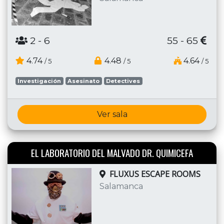
2
- 6
55 - 65
4.74
4.48
4.64
/ 5
/ 5
/ 5
Investigación
Asesinato
Detectives
Ver sala
EL LABORATORIO DEL MALVADO DR. QUIMICEFA
FLUXUS ESCAPE ROOMS
Salamanca