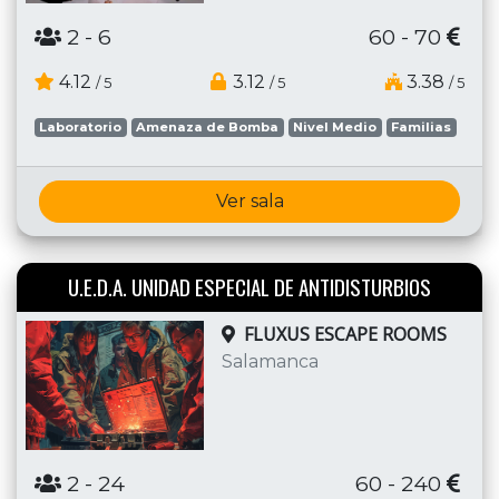
2
- 6
60 - 70
4.12
3.12
3.38
/ 5
/ 5
/ 5
Laboratorio
Amenaza de Bomba
Nivel Medio
Familias
Ver sala
U.E.D.A. UNIDAD ESPECIAL DE ANTIDISTURBIOS
FLUXUS ESCAPE ROOMS
Salamanca
2
- 24
60 - 240