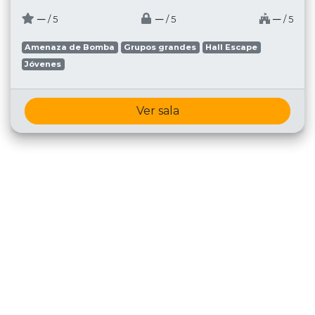
─
─
─
/ 5
/ 5
/ 5
Amenaza de Bomba
Grupos grandes
Hall Escape
Jóvenes
Ver sala