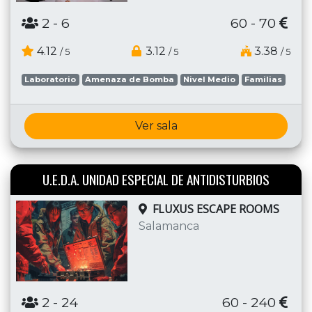
2
- 6
60 - 70
4.12
3.12
3.38
/ 5
/ 5
/ 5
Laboratorio
Amenaza de Bomba
Nivel Medio
Familias
Ver sala
U.E.D.A. UNIDAD ESPECIAL DE ANTIDISTURBIOS
FLUXUS ESCAPE ROOMS
Salamanca
2
- 24
60 - 240