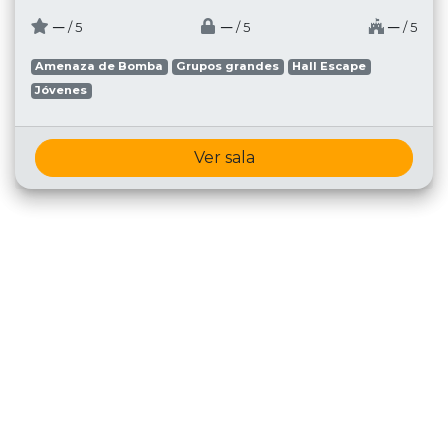
─
─
─
/ 5
/ 5
/ 5
Amenaza de Bomba
Grupos grandes
Hall Escape
Jóvenes
Ver sala