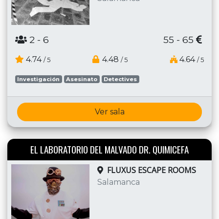
2
- 6
55 - 65
4.74
4.48
4.64
/ 5
/ 5
/ 5
Investigación
Asesinato
Detectives
Ver sala
EL LABORATORIO DEL MALVADO DR. QUIMICEFA
FLUXUS ESCAPE ROOMS
Salamanca