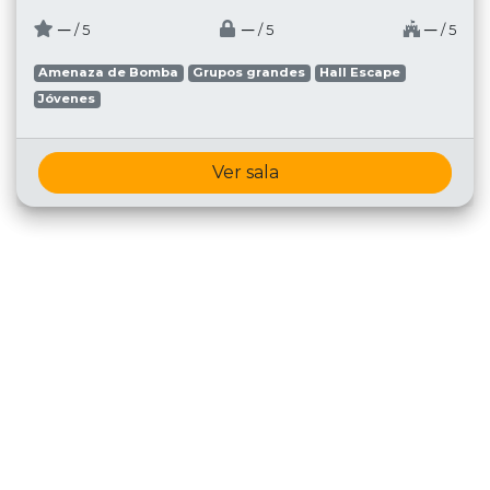
─
─
─
/ 5
/ 5
/ 5
Amenaza de Bomba
Grupos grandes
Hall Escape
Jóvenes
Ver sala