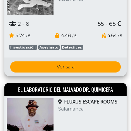
2
- 6
55 - 65
4.74
4.48
4.64
/ 5
/ 5
/ 5
Investigación
Asesinato
Detectives
Ver sala
EL LABORATORIO DEL MALVADO DR. QUIMICEFA
FLUXUS ESCAPE ROOMS
Salamanca