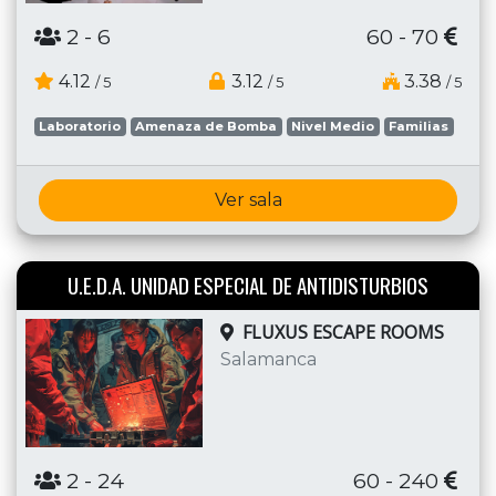
2
- 6
60 - 70
4.12
3.12
3.38
/ 5
/ 5
/ 5
Laboratorio
Amenaza de Bomba
Nivel Medio
Familias
Ver sala
U.E.D.A. UNIDAD ESPECIAL DE ANTIDISTURBIOS
FLUXUS ESCAPE ROOMS
Salamanca
2
- 24
60 - 240