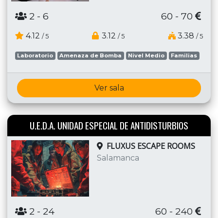
2
- 6
60 - 70
4.12
3.12
3.38
/ 5
/ 5
/ 5
Laboratorio
Amenaza de Bomba
Nivel Medio
Familias
Ver sala
U.E.D.A. UNIDAD ESPECIAL DE ANTIDISTURBIOS
FLUXUS ESCAPE ROOMS
Salamanca
2
- 24
60 - 240