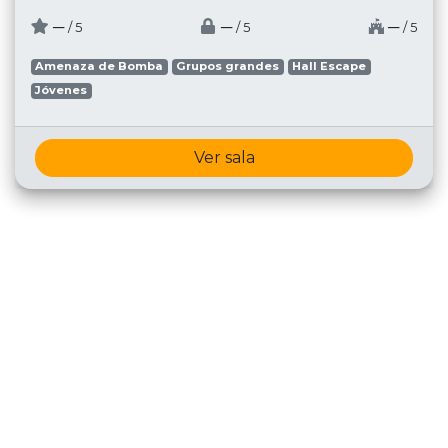
─
─
─
/ 5
/ 5
/ 5
Amenaza de Bomba
Grupos grandes
Hall Escape
Jóvenes
Ver sala