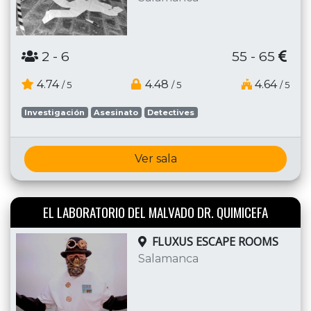
2
- 6
55 - 65
4.74
4.48
4.64
/ 5
/ 5
/ 5
Investigación
Asesinato
Detectives
Ver sala
EL LABORATORIO DEL MALVADO DR. QUIMICEFA
FLUXUS ESCAPE ROOMS
Salamanca