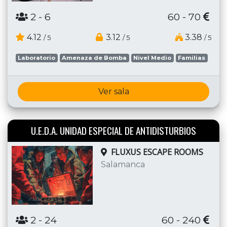
2
- 6
60 - 70
4.12
3.12
3.38
/ 5
/ 5
/ 5
Laboratorio
Amenaza de Bomba
Nivel Medio
Familias
Ver sala
U.E.D.A. UNIDAD ESPECIAL DE ANTIDISTURBIOS
FLUXUS ESCAPE ROOMS
Salamanca
2
- 24
60 - 240