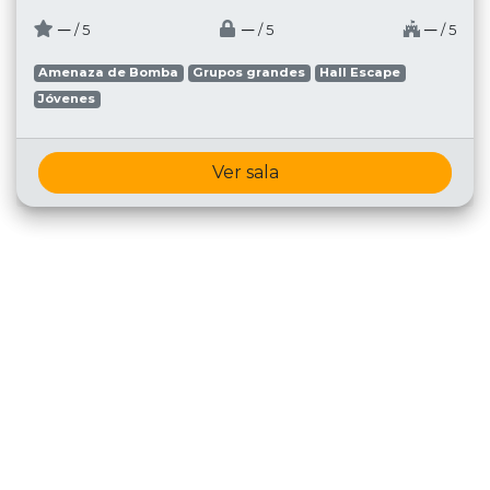
─
─
─
/ 5
/ 5
/ 5
Amenaza de Bomba
Grupos grandes
Hall Escape
Jóvenes
Ver sala