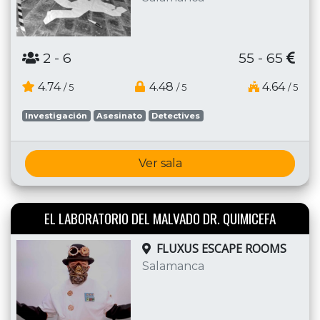
2
- 6
55 - 65
4.74
4.48
4.64
/ 5
/ 5
/ 5
Investigación
Asesinato
Detectives
Ver sala
EL LABORATORIO DEL MALVADO DR. QUIMICEFA
FLUXUS ESCAPE ROOMS
Salamanca