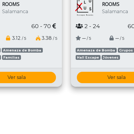
ROOMS
ROOMS
Salamanca
Salamanca
60 - 70
2
- 24
60
3.12
3.38
─
─
/ 5
/ 5
/ 5
/ 5
Amenaza de Bomba
Amenaza de Bomba
Grupos
Familias
Hall Escape
Jóvenes
Ver sala
Ver sala