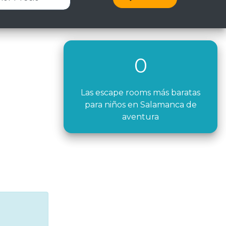
0
Las escape rooms más baratas
para niños en Salamanca de
aventura