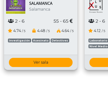
SALAMANCA
Salamanca
2
- 6
55 - 65
2
- 6
4.74
4.48
4.64
4.12
/ 5
/ 5
/ 5
/ 5
Investigación
Asesinato
Detectives
Laboratorio
Nivel Medio
Ver sala