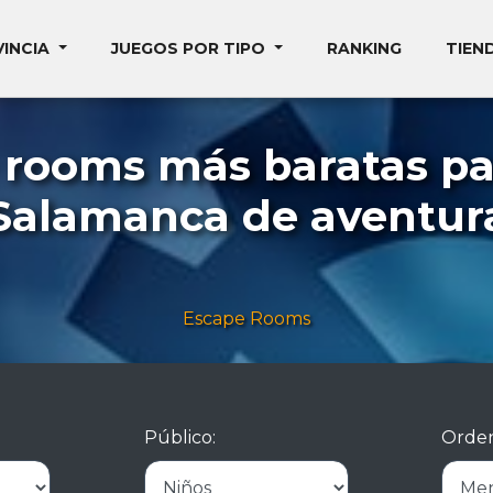
VINCIA
JUEGOS POR TIPO
RANKING
TIEN
 rooms más baratas pa
Salamanca de aventur
Escape Rooms
Público:
Orden