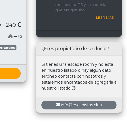
implicada y con una
me costaba 11$ y se suponía
interacción constante con
que era gratuito
nosotros.
LEER MÁS
 - 240
─
/ 5
 grandes
¿Eres propietario de un local?
Si tienes una escape room y no está
en nuestro listado o hay algún dato
erróneo contacta con nosotros y
estaremos encantados de agregarla a
nuestro listado
.
info@escapistas.club