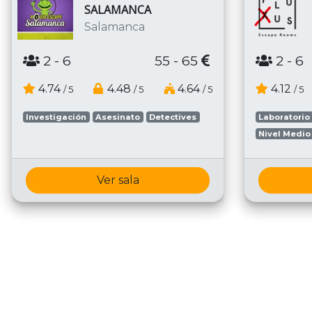
SALAMANCA
Salamanca
2
- 6
55 - 65
2
- 6
4.74
4.48
4.64
4.12
/ 5
/ 5
/ 5
/ 5
Investigación
Asesinato
Detectives
Laboratorio
Nivel Medio
Ver sala