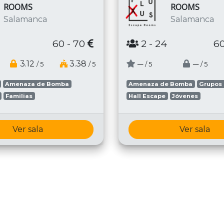
ROOMS
ROOMS
Salamanca
Salamanca
60 - 70
2
- 24
60
3.12
3.38
─
─
/ 5
/ 5
/ 5
/ 5
Amenaza de Bomba
Amenaza de Bomba
Grupos
Familias
Hall Escape
Jóvenes
Ver sala
Ver sala