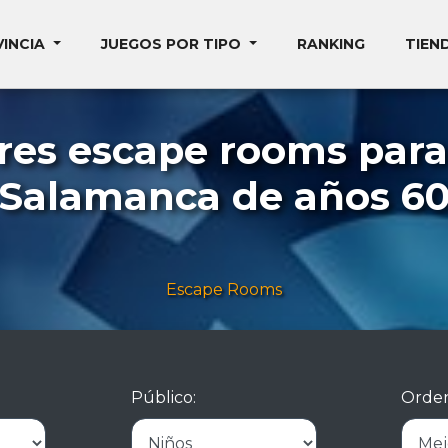
VINCIA
JUEGOS POR TIPO
RANKING
TIEN
res escape rooms para
Salamanca de años 6
Escape Rooms
Público:
Orden