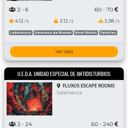
2
- 6
60 - 70
4.12
3.12
3.38
/ 5
/ 5
/ 5
Laboratorio
Amenaza de Bomba
Nivel Medio
Familias
Ver sala
U.E.D.A. UNIDAD ESPECIAL DE ANTIDISTURBIOS
FLUXUS ESCAPE ROOMS
Salamanca
2
- 24
60 - 240