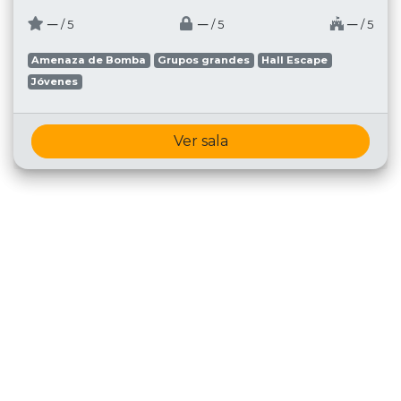
─
─
─
/ 5
/ 5
/ 5
Amenaza de Bomba
Grupos grandes
Hall Escape
Jóvenes
Ver sala