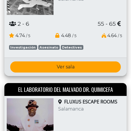
2
- 6
55 - 65
4.74
4.48
4.64
/ 5
/ 5
/ 5
Investigación
Asesinato
Detectives
Ver sala
EL LABORATORIO DEL MALVADO DR. QUIMICEFA
FLUXUS ESCAPE ROOMS
Salamanca