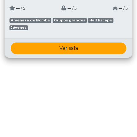
─
─
─
/ 5
/ 5
/ 5
Amenaza de Bomba
Grupos grandes
Hall Escape
Jóvenes
Ver sala