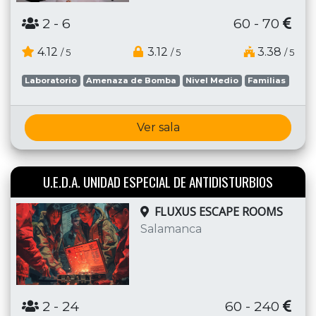
2
- 6
60 - 70
4.12
3.12
3.38
/ 5
/ 5
/ 5
Laboratorio
Amenaza de Bomba
Nivel Medio
Familias
Ver sala
U.E.D.A. UNIDAD ESPECIAL DE ANTIDISTURBIOS
FLUXUS ESCAPE ROOMS
Salamanca
2
- 24
60 - 240