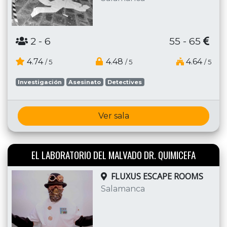
2
- 6
55 - 65
4.74
4.48
4.64
/ 5
/ 5
/ 5
Investigación
Asesinato
Detectives
Ver sala
EL LABORATORIO DEL MALVADO DR. QUIMICEFA
FLUXUS ESCAPE ROOMS
Salamanca