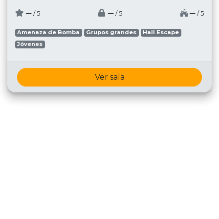
─
─
─
/ 5
/ 5
/ 5
Amenaza de Bomba
Grupos grandes
Hall Escape
Jóvenes
Ver sala