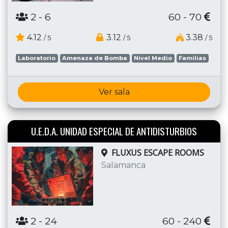
2
- 6
60 - 70
4.12
3.12
3.38
/ 5
/ 5
/ 5
Laboratorio
Amenaza de Bomba
Nivel Medio
Familias
Ver sala
U.E.D.A. UNIDAD ESPECIAL DE ANTIDISTURBIOS
FLUXUS ESCAPE ROOMS
Salamanca
2
- 24
60 - 240