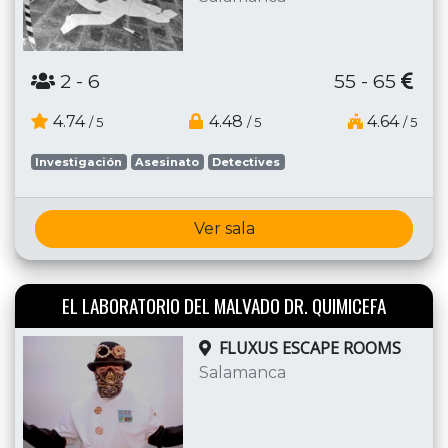
2
- 6
55 - 65
4.74
4.48
4.64
/ 5
/ 5
/ 5
Investigación
Asesinato
Detectives
Ver sala
EL LABORATORIO DEL MALVADO DR. QUIMICEFA
FLUXUS ESCAPE ROOMS
Salamanca