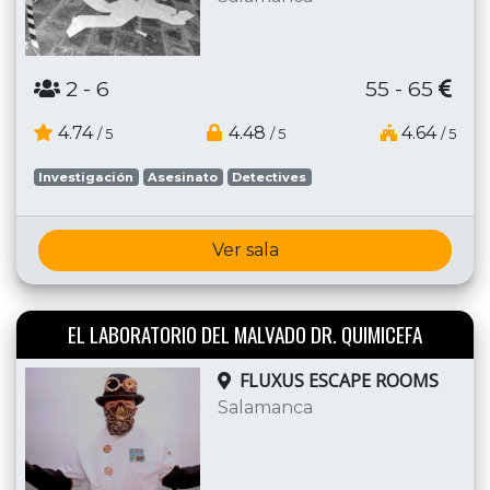
2
- 6
55 - 65
4.74
4.48
4.64
/ 5
/ 5
/ 5
Investigación
Asesinato
Detectives
Ver sala
EL LABORATORIO DEL MALVADO DR. QUIMICEFA
FLUXUS ESCAPE ROOMS
Salamanca