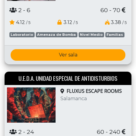
2
- 6
60 - 70
4.12
3.12
3.38
/ 5
/ 5
/ 5
Laboratorio
Amenaza de Bomba
Nivel Medio
Familias
Ver sala
U.E.D.A. UNIDAD ESPECIAL DE ANTIDISTURBIOS
FLUXUS ESCAPE ROOMS
Salamanca
2
- 24
60 - 240