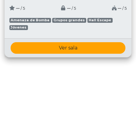
─
─
─
/ 5
/ 5
/ 5
Amenaza de Bomba
Grupos grandes
Hall Escape
Jóvenes
Ver sala