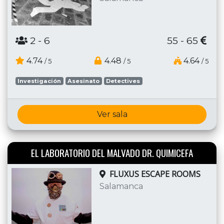
2
- 6
55 - 65
4.74
4.48
4.64
/ 5
/ 5
/ 5
Investigación
Asesinato
Detectives
Ver sala
EL LABORATORIO DEL MALVADO DR. QUIMICEFA
FLUXUS ESCAPE ROOMS
Salamanca