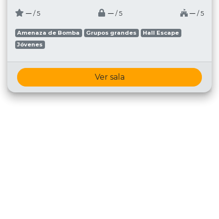
─
─
─
/ 5
/ 5
/ 5
Amenaza de Bomba
Grupos grandes
Hall Escape
Jóvenes
Ver sala