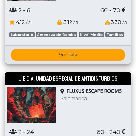
2
- 6
60 - 70
4.12
3.12
3.38
/ 5
/ 5
/ 5
Laboratorio
Amenaza de Bomba
Nivel Medio
Familias
Ver sala
U.E.D.A. UNIDAD ESPECIAL DE ANTIDISTURBIOS
FLUXUS ESCAPE ROOMS
Salamanca
2
- 24
60 - 240