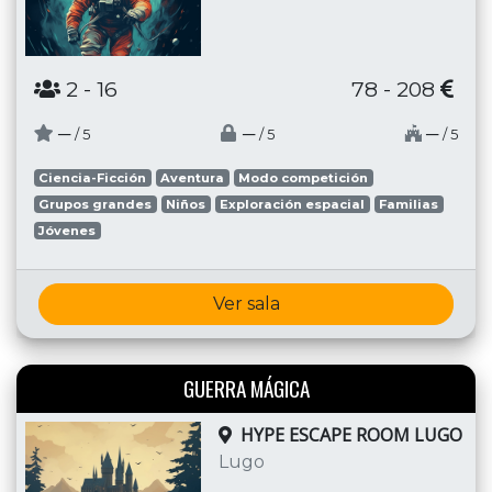
2
- 16
78 - 208
─
─
─
/ 5
/ 5
/ 5
Ciencia-Ficción
Aventura
Modo competición
Grupos grandes
Niños
Exploración espacial
Familias
Jóvenes
Ver sala
GUERRA MÁGICA
HYPE ESCAPE ROOM LUGO
Lugo