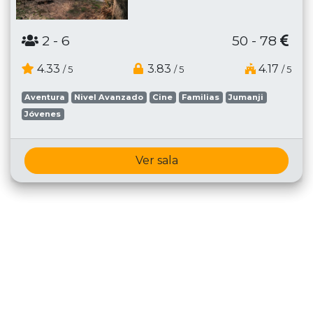
2
- 6
50 - 78
4.33
3.83
4.17
/ 5
/ 5
/ 5
Aventura
Nivel Avanzado
Cine
Familias
Jumanji
Jóvenes
Ver sala