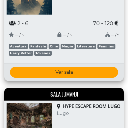
2
- 6
70 - 120
─
─
─
/ 5
/ 5
/ 5
Aventura
Fantasía
Cine
Magia
Literatura
Familias
Harry Potter
Jóvenes
Ver sala
SALA JUMANJI
HYPE ESCAPE ROOM LUGO
Lugo