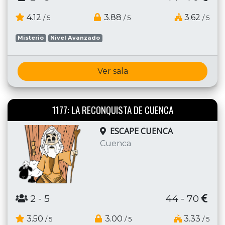
4.12
3.88
3.62
/ 5
/ 5
/ 5
Misterio
Nivel Avanzado
Ver sala
1177: LA RECONQUISTA DE CUENCA
ESCAPE CUENCA
Cuenca
2
- 5
44 - 70
3.50
3.00
3.33
/ 5
/ 5
/ 5