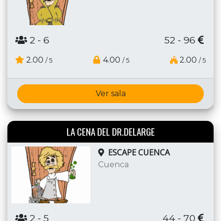
2
- 6
52 - 96
2.00
4.00
2.00
/ 5
/ 5
/ 5
Ver sala
LA CENA DEL DR.DELARGE
ESCAPE CUENCA
Cuenca
2
- 5
44 - 70