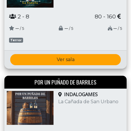
2
- 8
80 - 160
─
─
─
/ 5
/ 5
/ 5
Terror
Ver sala
POR UN PUÑADO DE BARRILES
INDALOGAMES
La Cañada de San Urbano