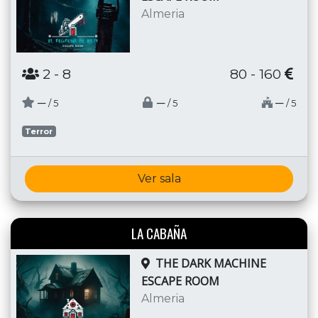
Almeria
2
- 8
80 - 160
─
─
─
/ 5
/ 5
/ 5
Terror
Ver sala
LA CABAÑA
THE DARK MACHINE
ESCAPE ROOM
Almeria