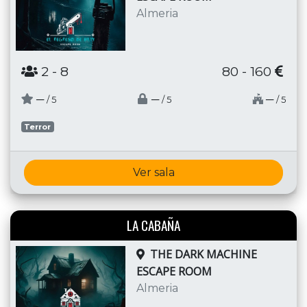
Almeria
2
- 8
80 - 160
─
─
─
/ 5
/ 5
/ 5
Terror
Ver sala
LA CABAÑA
THE DARK MACHINE
ESCAPE ROOM
Almeria