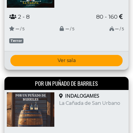
2
- 8
80 - 160
─
─
─
/ 5
/ 5
/ 5
Terror
Ver sala
POR UN PUÑADO DE BARRILES
INDALOGAMES
La Cañada de San Urbano