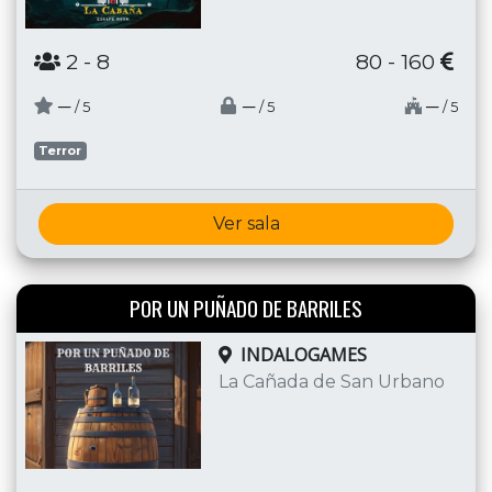
2
- 8
80 - 160
─
─
─
/ 5
/ 5
/ 5
Terror
Ver sala
POR UN PUÑADO DE BARRILES
INDALOGAMES
La Cañada de San Urbano