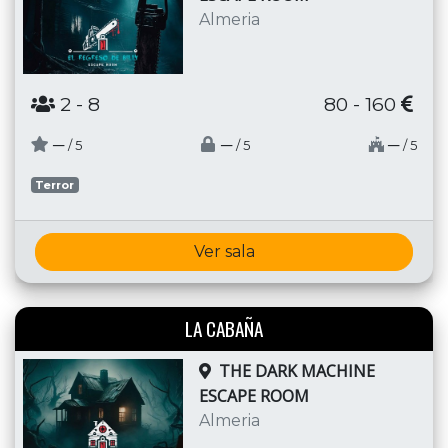
Almeria
2
- 8
80 - 160
─
─
─
/ 5
/ 5
/ 5
Terror
Ver sala
LA CABAÑA
THE DARK MACHINE
ESCAPE ROOM
Almeria