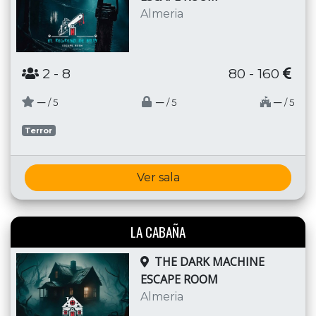
Almeria
2
- 8
80 - 160
─
─
─
/ 5
/ 5
/ 5
Terror
Ver sala
LA CABAÑA
THE DARK MACHINE
ESCAPE ROOM
Almeria