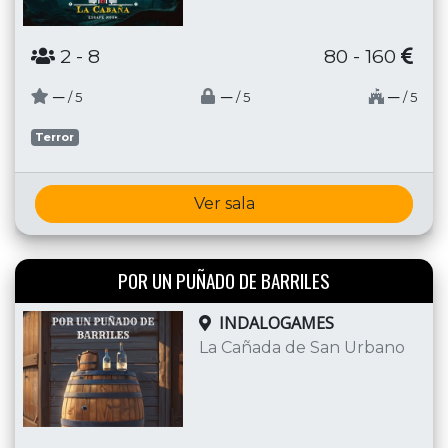
2
- 8
80 - 160
─
─
─
/ 5
/ 5
/ 5
Terror
Ver sala
POR UN PUÑADO DE BARRILES
INDALOGAMES
La Cañada de San Urbano